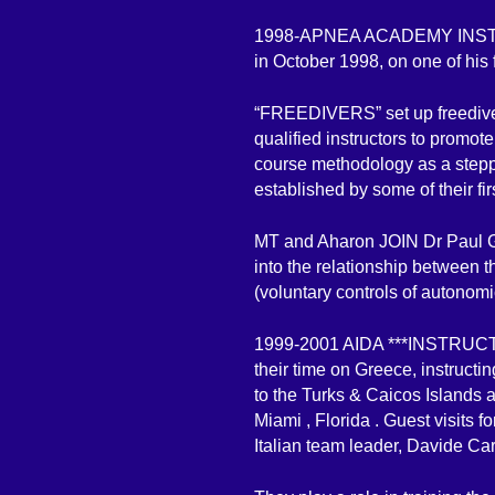
1998-APNEA ACADEMY INSTRUC
in October 1998, on one of his f
“FREEDIVERS” set up freedive 
qualified instructors to prom
course methodology as a steppi
established by some of their fi
MT and Aharon JOIN Dr Paul Ga
into the relationship between 
(voluntary controls of autonomi
1999-2001 AIDA ***INSTRUCT
their time on Greece, instructi
to the Turks & Caicos Islands an
Miami , Florida . Guest visits 
Italian team leader, Davide Ca