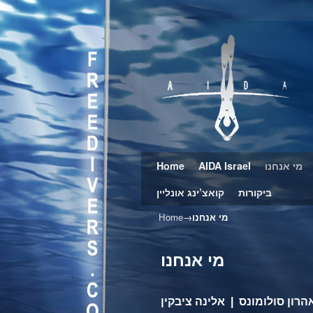
Home
Skip to primary content
Skip to secondary content
AIDA Israel
מי אנחנו
ביקורות
קואצ’ינג אונליין
Home
→
מי אנחנו
מי אנחנו
הרון סולומונס | אלינה ציבקין