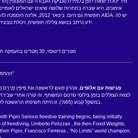
מיד יכולת יוצאת דופן בלמידת טכניקת העבודה עם המונופין (חד
אימונים, היא שברה בתחרות שלושה שיאים ישראלים לאומיי
חופשית גם היום. בינ AIDA. יש לה
ידע נרחב בנושא צלילה חופשית, ויכולת טבעית ללמד ולתקשר בקלות עם אנשים.
73 מטרים דינאמי, 30 מטרים בהעמקה חופשית, 40 מטרים משקל קבוע
ההתפתחות ההיסטורית של “פרידייברס”
1992 – פגישות עם אלופים.
אהרון פוגש לראשונה את פִּיפִּין פֶרֵרָס וְאוּ
לצוות הצוללים בזמן צילומי סרטם המשותף. זה קורה אחרי שבירת
במשקל קבוע (65מ’). זו היתה חשיפתו הראשונה לעולם הצלילה החופשית המקצועית.
h Pipin Serious freedive training begins, being initially
s of freediving, Umberto Pelizzari , the then Fixed Weights,
hen Pipin, Francisco Ferreras , “No Limits” world champion,
a.