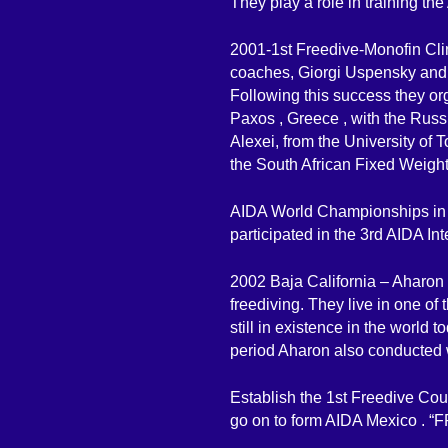
They play a role in training 
2001-1st Freedive-Monofin Cli
coaches, Giorgi Uspensky and 
Following this success they orga
Paxos , Greece , with the Ru
Alexei, from the University of T
the South African Fixed Weight
AIDA World Championships in 
participated in the 3rd AIDA I
2002 Baja California – Aharon 
freediving. They live in one of
still in existence in the world 
period Aharon also conducted wi
Establish the 1st Freedive Cou
go on to form AIDA Mexico . 