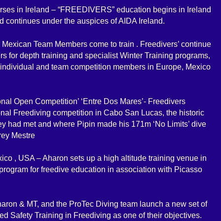
urses in Ireland – “FREEDIVERS” education begins in Ireland
nd continues under the auspices of AIDA Ireland.
nd Mexican Team Members come to train . Freedivers’ continue
vers for depth training and specialist Winter Training programs,
r individual and team competition members in Europe, Mexico
onal Open Competition’ ‘Entre Dos Mares’- Freedivers
nal Freediving competition in Cabo San Lucas, the historic
ey had met and where Pipin made his 171m ‘No Limits’ dive
drey Mestre
o , USA – Aharon sets up a high altitude training venue in
rogram for freedive education in association with Picasso
aron & MT, and the ProTec Diving team launch a new set of
d Safety Training in Freediving as one of their objectives.