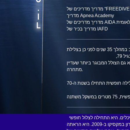
מדריך מדריכים של “FREE
מדריך Apnea Academy
מדריך מדריכים של AI
מדריך בכיר של IAFD
היה מעורב במהלך 35 שנים לפני כן בצלילת
שירות צבאי, עבודות מחקר וצלילה ספורטיבית. בגיל 79,
 גם הצולל המבוגר ביותר שעדיין
מתחרה.
כלים. היא התחילה לצלול חופשי
ב-2008, אבל התחילה את האימונים הרציניים עם אהרון במקסיקו ב-2009. היא הראתה