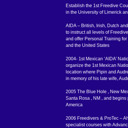
Establish the 1st Freedive Co
in the University of Limerick a
AIDA – British, Irish, Dutch a
to instruct all levels of Freedi
and offer Personal Training fo
and the United States
2004- 1st Mexican ‘AIDA’ Nati
organize the 1st Mexican Natio
location where Pipin and Audr
in memory of his late wife, Au
2005 The Blue Hole , New Mexic
Santa Rosa , NM , and begins p
America
2006 Freedivers & ProTec – Ah
specialist courses with Advance