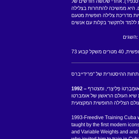
 סנפיר). אחרי שלושה חודשים של
ם. היא ממשיכה להתחרות בצלילה
ואר 2012, אלינה הוסמכה להיות מדריכת צלילה חופשית מטעם
השגים:
מְבֶרְטוֹ פֶלִיצָרִי, ומצטרף
 שיא העולם הראשון של אומברטו
1993-Freedive Training Cuba wit
taught by the first modern icon
and Variable Weights and and t
who invited him to train in Cub