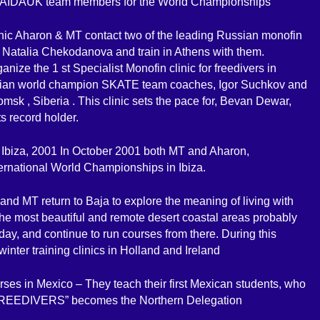
the AIDAUK team members for the World Championships
nic Aharon & MT contact two of the leading Russian monofin
Natalia Chekodanova and train in Athens with them.
nize the 1 st Specialist Monofin clinic for freedivers in
ssian world champion SKATE team coaches, Igor Suchkov and
omsk , Siberia . This clinic sets the pace for, Bevan Dewar,
s record holder.
Ibiza, 2001 In October 2001 both MT and Aharon,
nternational World Championships in Ibiza.
and MT return to Baja to explore the meaning of living with
 the most beautiful and remote desert coastal areas probably
today, and continue to run courses from there. During this
nter training clinics in Holland and Ireland
rses in Mexico – They teach their first Mexican students, who
“FREEDIVERS” becomes the Northern Delegation