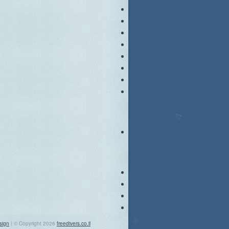
sign
| © Copyright 2026
freedivers.co.il