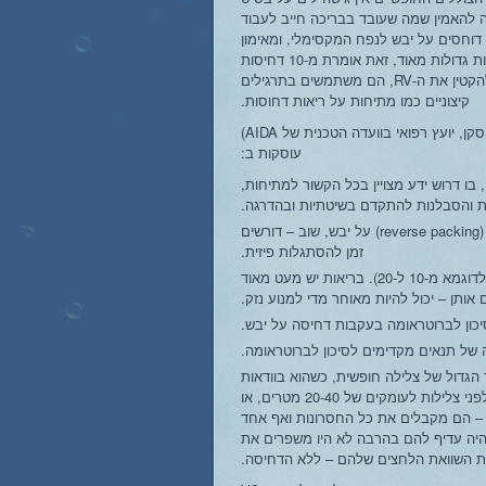
יה להאמין שמה שעובד בבריכה חייב לעבוד
 דוחסים על יבש לנפח המקסימלי, ומאימון
לאימון מגדילים את מספר הדחיסות בקפיצות גדולות מאוד, זאת אומרת מ-10 דחיסות
ל-20. יותר מזה, כדי להגדיל את ה-VC ולהקטין את ה-RV, הם משתמשים בתרגילים
קיצוניים כמו מתיחות על ריאות דחוסות.
הסכנות (ראה ציטוט מדו"ח תאונה מאת ריק רוסקן, יועץ רפואי בוועדה הטכנית של AIDA)
עוסקות ב:
, בו דרוש ידע מצויין בכל הקשור למתיחות,
ת והסבלנות להתקדם בשיטתיות ובהדרגה.
תרגילים מסוימים המבוצעים על פאקינג הפוך (reverse packing) על יבש, שוב – דורשים
זמן להסתגלות פיזית.
הגדלה דרמטית במספר הדחיסות באימון יבש (לדוגמא מ-10 ל-20). בריאות יש מעט מאוד
אותן – יכול להיות מאוחר מדי למנוע נזק.
כון לברוטראומה בעקבות דחיסה על יבש.
 של תנאים מקדימים לסיכון לברוטראומה.
הגדול של צלילה חופשית, כשהוא בוודאות
לא. אנחנו רואים צוללים מתחילים שדוחסים לפני צלילות לעומקים של 20-40 מטרים, או
לי להבין – הם מקבלים את כל החסרונות ואף אחד
היה עדיף להם בהרבה לא היו משפרים את
ת השוואת הלחצים שלהם – ללא הדחיסה.