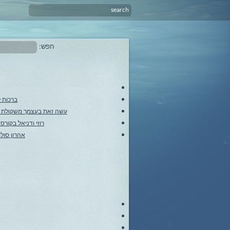
חפש:
ברכות ל
עשה זאת בעצמך משקולת צ
רוזי ודניאל בקור
אהרון סולו