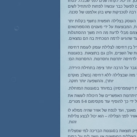
ן. זה יכול לקחת שנים לפני שבכלל ינסחו
ים לפעול כבר עכשיו! לפחות להתחיל לשים
רבה לטכניקות שיש בהן אלמנט של סכנה.
העוסק בצלילה חופשית נחשף בקלות יתר
קות, המבוצעות על ידי מעטים מהספורטאים
צמם מבלי לדעת מה היה משך ההסתגלות
 עד שהגיעו לרמה הנוכחית בה הם נמצאים.
ל בין דחיסה לצלילת עומק לעומת דחיסה
ת של השניים, ולכן גם בתוצאות. בסגנונות
לדחיסה יתרונות וחסרונות. החסרונות הם:
בר על הרבה יותר ציפה בתחילת הירידה.
תר מזה שבצלילה ללא דחיסה (בשלב מוקדם
יותר), וההשפעה יותר חזקה.
יתרונות האפשריים של היכולת לעשות את
כך להוסיף עוד מקסימום 5-6 מטרים.
אונך, ועד לנפח של אוויר שהיה ממלא לוּ
ויר לפני הצלילה – הוא יכול לבצע צלילות
זהות.
פיק תוצאות בסגנונות הבריכה למי שמצליח
צוללים החופשיים אין גישה לים על בסיס