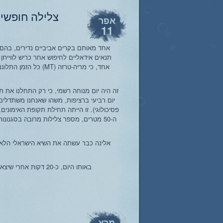
צלילה חופשית 
אפר
11
אחד מאותם בקרים אביביים נדירים, בהם 
תנאים אידאליים לחיפוש אחר כריש לווייתן 
אחד, כי מריה-טרזה (MT
זה היה יום מנוחה רשמי, כי רק התחלנו את תק
יום רביעי ברציפות, משהו שאנחנו משתדלי
פסיכולוגי). זו הייתה תחילת תקופת האימוני
באותו היום, כ-20 דקות אחרי שיצאנו מהמרינה, בעומק די רדוד – נגלה לעינינו
מרץ