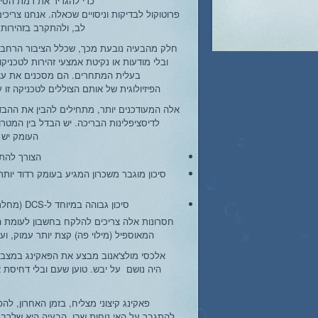
כדי להגדיר את רמת הסיכו
פרוטוקול לבדיקות וניסויים שכאלה. אנחנו צריכ
לב, ולהתקרב בזהירות 
חלק מהבעיה נובעת מכך, שכלל הציבור הרחב 
ובלי מודעות או נקיטת אמצעי זהירות לטכני
בעלית המתחרים. הם מסכנים את ע
הפיזיולוגית של אותם הצוללים לטכניקה זו
אלה המעודכנים יותר, מתחילים להבין את ההבד
לדיסציפלינות הבריכה. יש הבדל בין המטרו
העומק יש 
הצורך להתג
סיכון מוגבר משכרון המגיע בעומק רדוד יו
סיכון גבוהה במיוחד ל-DCS (מחלת דקומפרסיה) במיוחד בסגנונות המזחלת.
חסרונות אלה צריכים להלקח בחשבון לעומת ה
המאוספיל (מילוי פה) קצת יותר עמוק, ועל ידי 
אלכסי מולצ'אנוב מבצע את הפּאקינג במצב מ
היה נושם על יבש. טוען שעם ובלי דחיסת או
פאקינג קיצוני מצליח, בזמן האחרון, לה
להתגבר על האי נוחות שבו. הבעיה היא שלרב ה