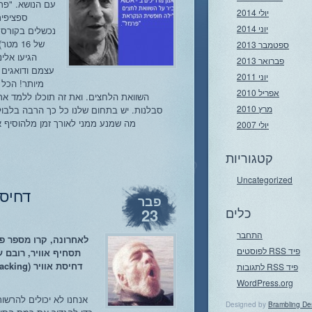
עם הנושא. "פרנ
יולי 2014
ספציפית
יוני 2014
של 16 
ספטמבר 2013
הגיעו אלי
פברואר 2013
עצמם ודואגים 
יוני 2011
מיותר! הכל 
אפריל 2010
השוואת הלחצים. ואת זה תוכלו ללמד א
מרץ 2010
סבלנות. יש בתחום שלנו כל כך הרבה בלבול 
מה שמנע ממני לאורך זמן מלהוסיף א
יולי 2007
קטגוריות
Uncategorized
דחיסת
פבר
כלים
23
התחבר
לאחרונה, קרו מספר פצ
פיד
RSS
לפוסטים
תסחיף אוויר, רובם 
פיד
RSS
לתגובות
WordPress.org
אנחנו לא יכולים להרשות
Designed by
Brambling De