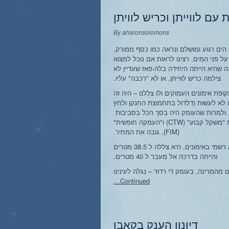
עם לווייתן וכריש לוויתן
By
aharonsolomons
הים רגוע ומושלם ונראה כמו כסף ממורק.
על פני המים. רצינו לראות אם נוכל למצוא
) כל הזמן התלוננה שהיא הייתה היחידה בלה-פאז שעדיין לא
צילמה כריש לווייתן, או לא "רכבה" עליו.
ופת אימונים העמוקים ולו צללנו – היה זה
ם לא לעשות (דלדול בתחמוצת החנקן ולחץ
ם, ולמרות שהעומק היה בסך הכל בסביבות
ה-50 מטרים, מספר צלילות מרובה בסגנונות "משקל קבוע" (CTW) ו"העמקה חופשית"
(FIM), גובה את המחיר.
אלינה כבר עשתה את השיא הישראלי הלא רשמי באימונים, היא צללה ל 38.5 מטרים
והייתה בדרכה אל מעבר ל 40 מטרים.
Continued…
דיונון הענק בקאבו