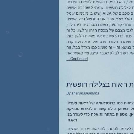
זל", היא טכניקת השוואת לחצים בסיסית,
 לצלילה חופשית. שמתי ל שהרבה אנשים
נכשלים בקורס 2 כוכבים של AIDA (שיש בו מינימום עומק
מטר) בגלל שלא עברו את המכשול הזה. אנשים
נו אחרי קורסים, כשהם מסובכים בינם לבין
לגבי מצבם של מכסה הגרון והלשון. כל זה
יעבוד ברגע שתבינו את פעולת הלשון בזמן
ת עצמכם בעזרת פנס מול מראה ועם קצת
בנושא זה – זה נשמע כמו מגדל בבל, וזה
ת דעתי לבלגן שכבר קיים. ואז פגשתי את
Continued…
 ריאות בצלילה חופשית
By
aharonsolomons
יעות כמו ברוטראומה של ריאות ואפילו
על יבש אך כולם קשורים לביצוע טכניקת
דחיסת אוויר (Packing). מספיק בתקריות אלה כדי לעורר בנו
דאגה.
 לעצמנו להמתין לתוצאות ניסוים רשמיים,