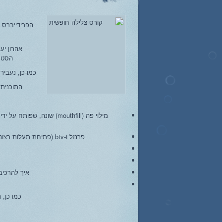
אהרון יע
הסטנדרטים של
כמו-כן, נעביר
התוכנית
מילוי פה (mouthfill) שונה, 
פרנזל ו-btv (פתיחת תעלות רצונית) למי שעדיין מתמודד עם קושי בפמפום.
איך להרכיב
כמו כן, נעביר ק