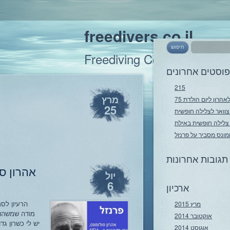
freedivers.co.il
Freediving Courses in Eilat
פוסטים אחרונים
215
מרץ
אהרון ליום הולדת 75
25
וואר לצלילה חופשית
ס צלילה חופשית באילת
מונס מסביר על פרנזל
תגובות אחרונות
אהרון ס
יול
6
ארכיון
הרעיון לס
מרץ 2015
מודה שמשהו 
אוקטובר 2014
יש לי כשרון ג
אוגוסט 2014